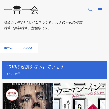
スキップしてメイン コンテンツに移動
一書一会
読みたい本がどんどん見つかる、大人のための洋書
読書（英語読書）情報集です。
ホーム
ABOUT
2019の投稿を表示しています
すべて表示
投
稿