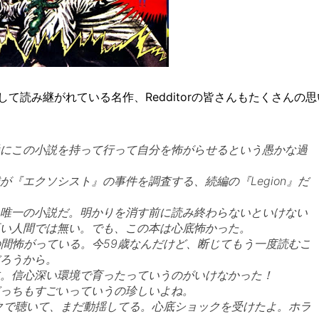
読み継がれている名作、Redditorの皆さんもたくさんの思
にこの小説を持って行って自分を怖がらせるという愚かな過
『エクソシスト』の事件を調査する、続編の『Legion』だ
唯一の小説だ。明かりを消す前に読み終わらないといけない
い人間では無い。でも、この本は心底怖かった。
の間怖がっている。今59歳なんだけど、断じてもう一度読むこ
ろうから。
。信心深い環境で育ったっていうのがいけなかった！
っちもすごいっていうの珍しいよね。
クで聴いて、まだ動揺してる。心底ショックを受けたよ。ホラ