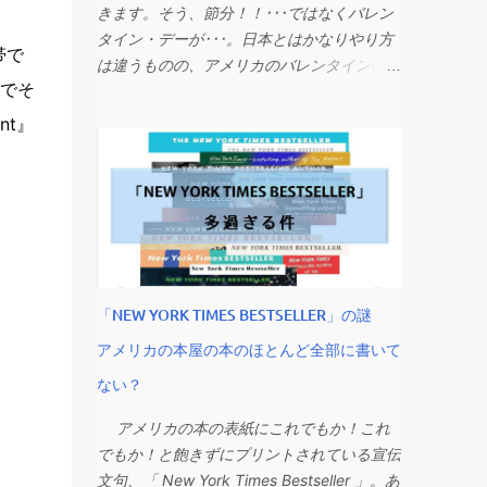
1月19日、大賞作品の発表は毎年4月で、第
きます。そう、節分！！･･･ではなくバレン
マゾンのほうには、まだ発売されていない新
77回目となる今年は4月27日だそうです。
タイン・デーが･･･。日本とはかなりやり方
刊まで入っていますね。予約だけでトップ
帯で
2023年エドガー賞長編小説賞ノミネート作
は違うものの、アメリカのバレンタインの過
10入りしてしまっているという･･･。 しか
品 今年は以下の6作品が長編小説賞にノミ
までそ
熱ぶりはやはりすごい。とても大切な日なよ
も、これ、既にちょっと古い話題というか、
ネートされています。5作品の年もあるんで
うで、図書館や書店でもこの季節にちなんで
nt』
昨日今日こうなったというわけじゃないんで
すよね。今年は、投票で上位5位までの中に
ラブ・ストーリーやロマンス小説のコーナー
すよ。なんかコリーン・フーヴァーさん、こ
同点があったのかしら。 それでは、著者
が作られているのを見かけます。 そんな
こ２，３年ずっとベストセラーチャートの常
のラストネームのアルファベット順にご紹
コーナーに並ぶ常連作家と言えば、アメリカ
連です。ただ、今年に入ってからあまりにも
介。 1)『Devil House』(John Darnielle)
では、アメリカが誇る（？）ラブな小説家、
チャート独占がすごいので、多くのメディア
アメリカ人作家ジョン・ダーニエルによる作
ニコラス・スパークスです。 誰それ？
で取り上げられたり、本に普段あまり興味が
品。この方は、音楽に詳しい方からすると
という方でも、『メッセージ・イン・ア・ボ
無いような一般大衆にもその名がどんどん浸
「小説家」というより「ミュージシャン」
トル』『きみに読む物語』『ウォーク・ト
透してきている感があります。 2022年
「NEW YORK TIMES BESTSELLER」の謎
「バンドのフロントマン」という感じらし
ゥ・リメンバー』『親愛なるきみへ』『ラス
（まだ数か月ありますが）に売れた本のトッ
い。ザ・マウンテン・ゴーツというバンドを
アメリカの本屋の本のほとんど全部に書いて
ト・ソング』『ロンゲスト・ライド』･･･な
プ10冊のうち4冊はコリーン・フーヴァー作
率いてミュージシャンとして活躍するかたわ
どの映画名は、耳にしたり聞いたりしたこと
ない？
品とのこと（NPD Bookscanによるデー
ら、ひっそりと小説も発表していて、今作が
があるのでは。そうです、すべてニコラス・
タ）。しかも、新刊ですらなく、出てから数
長編三作目...
アメリカの本の表紙にこれでもか！これ
スパークスが原作です。出した小説の半分く
年経った作品がランクを上げてきたり、今ま
でもか！と飽きずにプリントされている宣伝
らいがメジャースタジオでハリウッドのAリ
での本の売れ方とかなり違うそうです。異常
文句、「 New York Times Bestseller 」。あ
ストセレブ出演陣で映画化され、本からも映