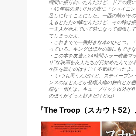
瞬間に振り向いたんだけど、ドアの鏡に
・40年前の暑い7月の夜に『シャイニ
足しに行くことにした。一匹の蛾がその
えるとただの蛾なんだけど、その時は振
ー夫人が死んでいて紫になって膨張して
てしまったよ。
・これまでで一番好きな本のひとつ。「
っている。キングはほかの誰にもできな
・この本を友達と24時間ホラー映画マ
り“な映画を友人たちが見始めたんでか
小説を読むのはすごく不気味だったよ。
・ いつも思うんだけど、スティーブン
ンスのほとんどが登場人物の独白とか思
端な一例だよ。キューブリック以外が作
のほうがずっと好きだけどね）
『The Troop（スカウト52）