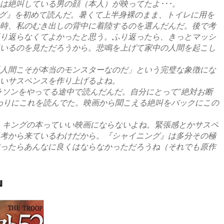
は絶叫している男の顔（本人）が映ってたよ･･･。
ング』を初めて読んだ。暑くて上半身裸のまま、トイレに用を
時、私のむき出しの背中に着陸するのを選んだんだ。後で考
り返らなくてよかったと思う。ふり返ったら、きっとマッシ
いるのを見ただろうから。悲鳴を上げて家中の人間を起こし
人間こそが本当のモンスターなのだ」という完璧な象徴にな
いサスペンスを作り上げるよね。
ラソンをやってる途中で読んだんだ。自分にとって”絶対お断
わりにこれを読んでた。映画から聞こえる絶叫をバックにこの
・キングの本っていい映画にならないよね。緊張感とかサスペ
考から来ているわけだから。『シャイニング』は多分その極
ったらあんなに良くはならなかっただろうね（それでも原作
』