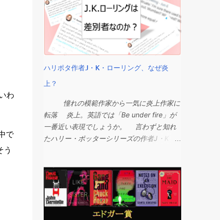
ハリポタ作者J・K・ローリング、なぜ炎
上？
。いわ
憧れの模範作家から一気に炎上作家に
転落 炎上。英語では「Be under fire」が
一番近い表現でしょうか。 言わずと知れ
中で
たハリー・ポッターシリーズの作者J・K・
そう
ローリングさんが、トランスジェンダー関連
の発言で先月からアンダーファイアーで、い
まだ鎮火せず周辺に燃料が撒かれて火が燃え
広がっている感じです。 私は、世間のハ
リー・ポッターの熱狂に乗り遅れ、慌てて第
一巻だけ読み、その後読むのをやめてしまっ