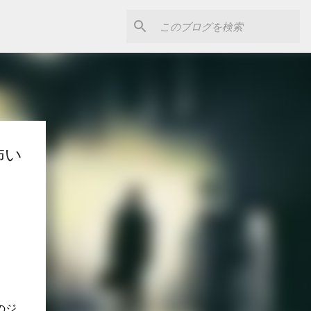
怖い
のジ