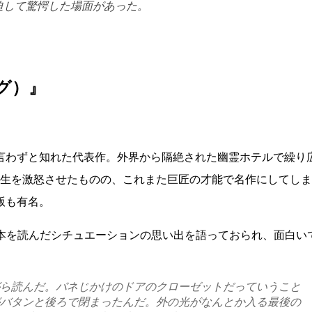
迫して驚愕した場面があった。
ング）』
わずと知れた代表作。外界から隔絶された幽霊ホテルで繰り
先生を激怒させたものの、これまた巨匠の才能で名作にしてし
版も有名。
この本を読んだシチュエーションの思い出を語っておられ、面白い
ら読んだ。バネじかけのドアのクローゼットだっていうこと
バタンと後ろで閉まったんだ。外の光がなんとか入る最後の