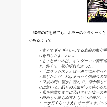
50年の時を経ても、ホラーのクラシックとして
があるようで･･･
・古くてギイギイいってる豪邸の留守番
ちを犯したよ、ハハ。
・もっと怖いのは、キンダーマン警部補が
よ。怖くて一晩中眠れなかった。
・『エクソシスト』は一晩で読み切った
と感じたんだ。私はまったく信仰心の厚
・12歳の時に密かに読んで、何十年も
とは無いよ。残りの人生ずっと怖がるだ
・私を完璧なまでに恐れさせた唯一の本
・映画も小説も両方ともいい出来だ。ど
・ 一か月くらいまえにオーディオブッ