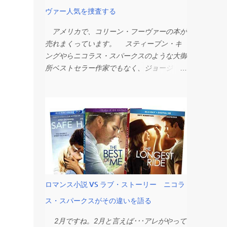
キングがトランスジェンダー女性へのサポー
ヴァー人気を捜査する
に、エドガー賞とは何ぞやの簡単なおさらい
トを表明後、JKローリングが彼への賞賛コ
から。 エドガー賞とは ミステリー小説界
メントを削除（USA Today） J.K. Rowling
アメリカで、コリーン・フーヴァーの本が
のアカデミー賞みたいなアメリカの文学賞。
retracts tweet praising Stephen King after
売れまくっています。 スティーブン・キ
英語圏ではイギリスのゴールド・ダガー賞と
he supported transgender women J.K.
ングやらニコラス・スパークスのような大御
並んで、もっとも権威あるミステリー小説の
Rowling walked back praise for Stephen
所ベストセラー作家でもなく、ジョージ・
文学賞と言えます。 Mystery Writers of
King after her fellow author spoke out
Ｒ・Ｒ・マーティンのように大ヒットドラマ
America (MWA、アメリカ探偵作家クラブ、
against her recent anti-transgender
や映画とのタイアップがあったわけでもない
と訳すのはいかがなものか･･･)という、アメ
comments. まあ、「叩かれまくるJKRを
のに、なぜ突如ベストセラーチャートを席巻
リカのミステリー小説の作家さんたちの団体
キング先生がかばったら、JKRが狂喜して感
するようになったのか？ 異常なまでに盛
が主催です。つまり、ミステリー作家たち
謝ツイート。しかしその直後、キング先生
り上がっているコリーン・フーヴァー人気を
が、優秀なミステリー小説を選んで授与する
が、生まれながらの性別が男性で性転換して
徹底捜査しました。 コリーン・フーヴァー
賞。毎年、前年に英語で出版されたミステリ
女性になった人も女性だと思うかとの問いに
旋風がすごい 以下のベストセラーランキ
ー小説の中で審査員の投票によって選ばれま
イエスと答えた途端、JKRがキング先生への
ングをご覧下さい。 いずれも2022年9月
す。審査員は9-10人、その年の審査員を引
感謝ツイート...
最終週～10月初週集計。米アマゾンとニュ
き受けたら、自分の小説を書く時間そっちの
ロマンス小説 VS ラブ・ストーリー ニコラ
ーヨーク・タイムズ紙のフィクション小説部
けで400冊以上、読んで読んで読みに読むの
ス・スパークスがその違いを語る
門のベスト１０です。 タイトルは違え
だとか。 ノミネート作品の発表は、毎年
ど、ベスト10のうち4冊が同じ作家による本
エドガー・アラン・ポー先生の誕生日である
2月ですね。2月と言えば･･･アレがやって
です。そう、コリーン・フーヴァー!！ ア