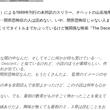
ng）による1999年刊行の未邦訳のスリラー。チベットの山岳地
･･閉所恐怖症の人は読めない。いや、閉所恐怖症じゃない人
でタイトルまでかぶっているけど無関係な映画『The Dece
な闇の中なんだ。そしてそこに何かが待ち受けている･･･。
e Descent』と似ているけれど、小説のほうが素晴らしい。作
れが出ている。
よね。閉所恐怖症なんだ。もうたくさんだよ。 監禁のイメージのせ
の本を全部読んで全部よかったけど、この小説は何年も心か
ない。でも、最初の数章がものすごく怖かったことを覚えて
読む価値ありだよ。興味が無くても最初の２，３章は読むことをお