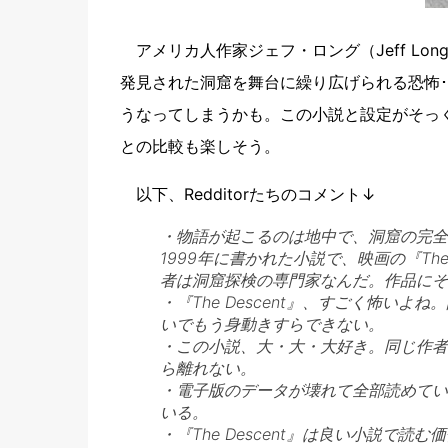
アメリカ人作家ジェフ・ロング（Jeff Lo
発見された洞窟を舞台に繰り広げられる恐怖･
うなってしまうかも。この小説と設定がそっくり
との比較も楽しそう。
以下、Redditorたちのコメント↓
・物語が起こるのは地中で、洞窟の完全
1999年に書かれた小説で、映画の『Th
者は洞窟探検の専門家なんだ。作品にそ
・『The Descent』、すごく怖い
いでもう身動きすらできない。
・この小説、大・大・大好き。同じ作者
ら離れない。
・電子版のデータが壊れて全部読めてい
いる。
・『The Descent』は良い小説で