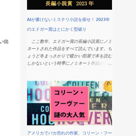
た人間です。作者にもシリーズにもそれほど
思い入れはありません。 でも、作者がこ
れまで長い間SNSなどで一般読者や弱者に
AIが書けないミステリ小説を探せ！ 2023年
常に近い距離で寄り添い、女性の権利のため
のエドガー賞はとにかく型破り
に発言したり、とにかく進歩的で知的な人格
者というイメージで行動してきたことは私で
い出
ここ数年、エドガー賞の長編小説賞にノミ
も知っています。ハリポタが愛されているだ
ネートされた作品をすべて読んでいます。ち
けでなく、なんとなく読者にとって先生のよ
ょうど冬まっさかりで暖かい部屋で本を読む
うな母のようなRoll-model（お手本）のよう
しかないという時季にノミネート作品が発表
な存在でしたよね。無名の作家からその才能
になるので、私の1月と2月はエドガー賞の
だけでここまで成り上がったサクセス・スト
長編小説部門の作品たちとともに春を待つの
ーリーも含め、憧れて崇拝しているファンも
が毎年恒例になりつつあります。 今年も
多かったはず。 なので、みんながみんな
素晴らしい本と出会えて楽しかったのです
一斉に「JKRひどい！」と手のひら返し状態
が、例年とは何か大きく違う傾向を感じまし
になっちゃったのは、とにかくびっくりでし
た。ミステリー小説というジャンルの限界と
た。そんなにひどい失言したのかな、まあす
自由さを同時に感じ、このジャンルの今後の
ぐみんな忘れるでしょ、くらいに思っていた
行く末が非常に気になります。 ノミネー
のに連日関連ニュースを見かけるし、先日は
トされた長編小説6作品と作者を以下に簡単
キング先生まで見出しに。 スティーブン・
アメリカでバカ売れの作家、コリーン・フー
にご紹介したいと思います。しかし、その前