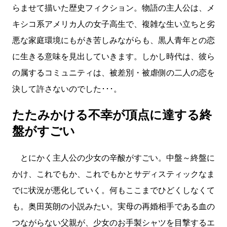
らませて描いた歴史フィクション。物語の主人公は、メ
キシコ系アメリカ人の女子高生で、複雑な生い立ちと劣
悪な家庭環境にもがき苦しみながらも、黒人青年との恋
に生きる意味を見出していきます。しかし時代は、彼ら
の属するコミュニティは、被差別・被虐側の二人の恋を
決して許さないのでした･･･。
たたみかける不幸が頂点に達する終
盤がすごい
とにかく主人公の少女の辛酸がすごい。中盤～終盤に
かけ、これでもか、これでもかとサディスティックなま
でに状況が悪化していく。何もここまでひどくしなくて
も。奥田英朗の小説みたい。実母の再婚相手である血の
つながらない父親が、少女のお手製シャツを目撃するエ