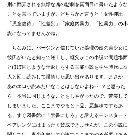
別に翻弄される無垢な魂の悲劇を真面目に書いたような
ことを言っていますが、どちらかと言うと「女性抑圧」
「児童虐待」「性差別」「家庭内暴力」「性暴力」の小
説になってませんかね。
ちなみに、バージンと信じていた義理の娘の美少女に
彼氏がいたと知って逆上し、継父がこの小説の問題場面
とほぼ同じような仕返しをする官能小説を学生時代に友
人と回し読みして爆笑した思い出があります。まさか、
あのエロ小説みたいなことはしないよね･･･？と思った
ら、本当に同じようなことをしやがったので、苦笑して
しまいました。ここまでやると下品、悪趣味ですらあ
る。すぐ図書館に「禁書にしろ」と訴えるモンスター・
ペアレンツにはまったく賛成できませんが、この小説に
関しては、青少年向けの小説でここまでやる必要はある