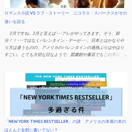
かしら。 それでは、著者のラストネームのアルファベット順に
ン・フーヴァー!！ アマゾンのほうには、まだ発売されていない
ご紹介。 1)『Devil House』(John Darnielle) アメリカ人作家ジ
新刊まで入っていますね。予約だけでトップ10入りしてしまって
ロマンス小説 VS ラブ・ストーリー ニコラス・スパークスがその
ョン・ダーニエルによる作品。この方は、音楽に詳しい方からす
いるという･･･。 しかも、これ、既にちょっと古い話題という
ると「小説家」というより「ミュージシャン」「バンドのフロン
違いを語る
か、昨日今日こうなったというわけじゃないんですよ。なんかコ
トマン」という感じらしい。ザ・マウンテン・ゴーツというバン
リーン・フーヴァーさん、ここ２，３年ずっとベストセラーチャ
2月ですね。2月と言えば･･･アレがやってきます。そう、節
ドを率いてミュージシャンとして活躍するかたわら、ひっそりと
ートの常連です。ただ、今年に入ってからあまりにもチャート独
分！！･･･ではなくバレンタイン・デーが･･･。日本とはかなりや
小説も発表していて、今作が長編三作目...
占がすごいので、多くのメディアで取り上げられたり、本に普段
り方は違うものの、アメリカのバレンタインの過熱ぶりはやはり
あまり興味が無いような一般大衆にもその名がどんどん浸透して
すごい。とても大切な日なようで、図書館や書店でもこの季節に
きている感があります。 2022年（まだ数か月ありますが）に売
ちなんでラブ・ストーリーやロマンス小説のコーナーが作られて
れた本のトップ10冊のうち4冊はコリーン・フーヴァー作品とのこ
いるのを見かけます。 そんなコーナーに並ぶ常連作家と言え
と（NPD Bookscanによるデータ）。しかも、新刊ですらなく、
ば、アメリカでは、アメリカが誇る（？）ラブな小説家、ニコラ
出てから数年経った作品がランクを上げてきたり、今までの本の
ス・スパークスです。 誰それ？という方でも、『メッセー
売れ方とかなり違うそうです。異常ともいえるスピード、勢い、
ジ・イン・ア・ボトル』『きみに読む物語』『ウォーク・トゥ・
持続力です。 すごいのが、この売れ方にまったく衰える気配が
リメンバー』『親愛なるきみへ』『ラスト・ソング』『ロンゲス
無いということ。作品のいくつかは映画化が決定しているし、こ
ト・ライド』･･･などの映画名は、耳にしたり聞いたりしたことが
のまま当分はコリーン・フーヴァー人気は過熱していきそうな感
あるのでは。そうです、すべてニコラス・スパークスが原作で
じです。 コリーン・フーヴァーさんって誰 いきなりアメリカ出
す。出した小説の半分くらいがメジャースタジオでハリウッドのA
「NEW YORK TIMES BESTSELLER」の謎 アメリカの本屋の本の
版界のベストセラー量産作家になった感のあるコリーン・フーヴ
リストセレブ出演陣で映画化され、本からも映画からもガッポガ
ァー。意外とキャリアは長く、デビューは2012年。ここ10年の間
ほとんど全部に書いてない？