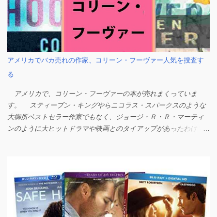
J.K. Rowling walked back praise for Stephen King after her
ノミネートされた長編小説6作品と作者を以下に簡単にご紹介した
fellow author spoke out against her recent anti-transgender
いと思います。しかし、その前に、エドガー賞とは何ぞやの簡単
comments. まあ、「叩かれまくるJKRをキング先生がかばった
なおさらいから。 エドガー賞とは ミステリー小説界のアカデミ
ら、JKRが狂喜して感謝ツイート。しかしその直後、キング先生
ー賞みたいなアメリカの文学賞。英語圏ではイギリスのゴール
が、生まれながらの性別が男性で性転換して女性になった人も女
ド・ダガー賞と並んで、もっとも権威あるミステリー小説の文学
アメリカでバカ売れの作家、コリーン・フーヴァー人気を捜査す
性だと思うかとの問いにイエスと答えた途端、JKRがキング先生へ
賞と言えます。 Mystery Writers of America (MWA、アメリカ
の感謝ツイート...
る
探偵作家クラブ、と訳すのはいかがなものか･･･)という、アメリカ
のミステリー小説の作家さんたちの団体が主催です。つまり、ミ
アメリカで、コリーン・フーヴァーの本が売れまくっていま
ステリー作家たちが、優秀なミステリー小説を選んで授与する
す。 スティーブン・キングやらニコラス・スパークスのような
賞。毎年、前年に英語で出版されたミステリー小説の中で審査員
大御所ベストセラー作家でもなく、ジョージ・Ｒ・Ｒ・マーティ
の投票によって選ばれます。審査員は9-10人、その年の審査員を
ンのように大ヒットドラマや映画とのタイアップがあったわけで
引き受けたら、自分の小説を書く時間そっちのけで400冊以上、
もないのに、なぜ突如ベストセラーチャートを席巻するようにな
読んで読んで読みに読むのだとか。 ノミネート作品の発表は、
ったのか？ 異常なまでに盛り上がっているコリーン・フーヴァ
毎年エドガー・アラン・ポー先生の誕生日である1月19日、大賞作
ー人気を徹底捜査しました。 コリーン・フーヴァー旋風がすごい
品の発表は毎年4月で、第77回目となる今年は4月27日だそうで
以下のベストセラーランキングをご覧下さい。 いずれも2022
す。 2023年エドガー賞長編小説賞ノミネート作品 今年は以下
年9月最終週～10月初週集計。米アマゾンとニューヨーク・タイム
の6作品が長編小説賞にノミネートされています。5作品の年もあ
ズ紙のフィクション小説部門のベスト１０です。 タイトルは違
るんですよね。今年は、投票で上位5位までの中に同点があったの
えど、ベスト10のうち4冊が同じ作家による本です。そう、コリー